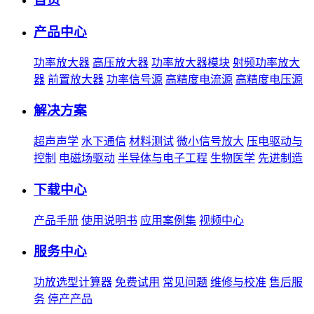
产品中心
功率放大器
高压放大器
功率放大器模块
射频功率放大
器
前置放大器
功率信号源
高精度电流源
高精度电压源
解决方案
超声声学
水下通信
材料测试
微小信号放大
压电驱动与
控制
电磁场驱动
半导体与电子工程
生物医学
先进制造
下载中心
产品手册
使用说明书
应用案例集
视频中心
服务中心
功放选型计算器
免费试用
常见问题
维修与校准
售后服
务
停产产品